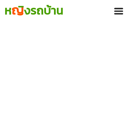
ญ
ห
ิงรถบ้าน