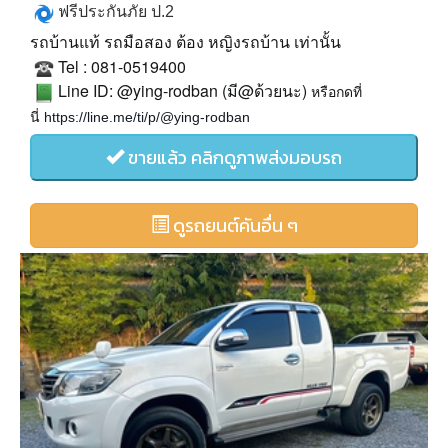
ฟรีประกันภัย
ป
.2
รถบ้านแท้
รถมือสอง
ต้อง
หญิงรถบ้าน
เท่านั้น
Tel : 081-0519400
Line ID: @ying-rodban (
@
)
มี
ด้วยนะ
หรือกดที่
https://line.me/ti/p/@ying-rodban
นี่
ขายแล้ว คลิกดูภาพส่งมอบรถ
ดูรถยนต์คันอื่น ๆ