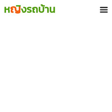
ญ
ห
ิงรถบ้าน