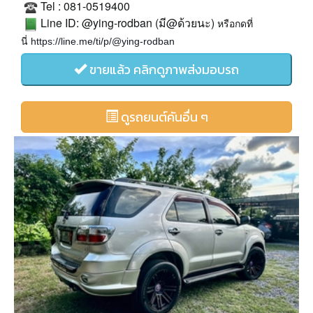
Tel : 081-0519400
Line ID: @ying-rodban (
@
)
มี
ด้วยนะ
หรือกดที่
https://line.me/ti/p/@ying-rodban
นี่
ขายแล้ว คลิกดูภาพส่งมอบรถ
ดูรถยนต์คันอื่น ๆ