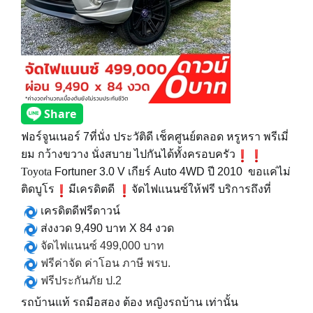
ฟอร์จูนเนอร์ 7ที่นั่ง ประวัติดี เช็คศูนย์ตลอด หรูหรา พรีเมี่
ยม กว้างขวาง นั่งสบาย ไปกันได้ทั้งครอบครัว
Toyota
Fortuner 3.0 V
เกียร์ Auto
4WD
ปี
2010
ขอแค่ไม่
ติดบูโร
มีเครดิตดี
จัดไฟแนนซ์ให้ฟรี บริการถึงที่
เครดิตดีฟรีดาวน์
ส่งงวด
9,490
บาท
X 84
งวด
จัดไฟแนนซ์
499,000
บาท
ฟรีค่าจัด
ค่าโอน
ภาษี
พรบ
.
ฟรีประกันภัย
ป
.2
รถบ้านแท้
รถมือสอง
ต้อง
หญิงรถบ้าน
เท่านั้น