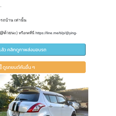
บ
.
งรถบ้าน
เท่านั้น
@
)
ด้วยนะ
https://line.me/ti/p/@ying-
หรือกดที่นี่
ล้ว คลิกดูภาพส่งมอบรถ
ดูรถยนต์คันอื่น ๆ