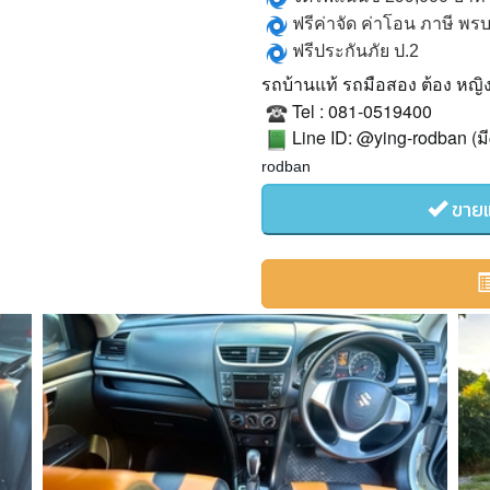
ฟรีค่าจัด
ค่าโอน
ภาษี
พร
ฟรีประกันภัย
ป
.2
รถบ้านแท้
รถมือสอง
ต้อง
หญิ
Tel : 081-0519400
Line ID: @ying-rodban (
มี
rodban
ขายแ