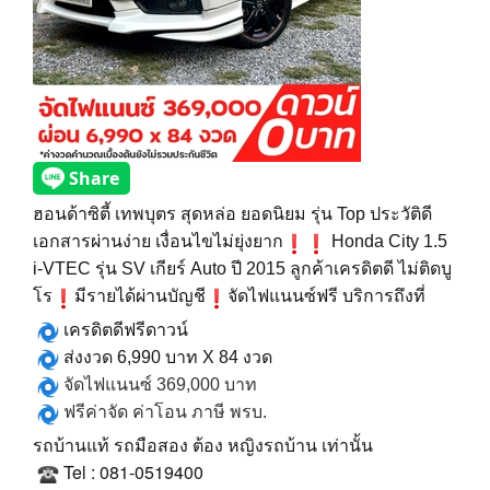
ฮอนด้าซิตี้ เทพบุตร สุดหล่อ ยอดนิยม รุ่น Top ประวัติดี
เอกสารผ่านง่าย เงื่อนไขไม่ยุ่งยาก
Honda City 1.5
i-VTEC รุ่น SV
เกียร์ Auto
ปี
2015 ลูกค้าเครดิตดี
ไม่ติดบู
โร
มีรายได้ผ่านบัญชี
จัดไฟแนนซ์ฟรี บริการถึงที่
เครดิตดีฟรีดาวน์
ส่งงวด
6,990
บาท
X 84
งวด
จัดไฟแนนซ์
369,000
บาท
ฟรีค่าจัด
ค่าโอน
ภาษี
พรบ
.
รถบ้านแท้
รถมือสอง
ต้อง
หญิงรถบ้าน
เท่านั้น
Tel : 081-0519400