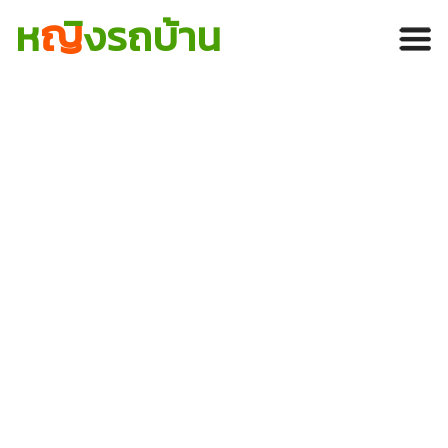
ญ
ห
ิงรถบ้าน