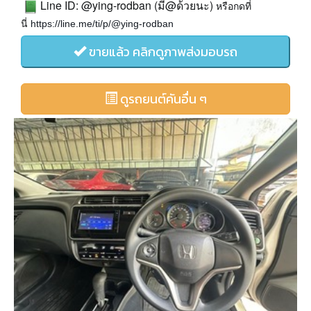
Line ID: @ying-rodban (
@
)
มี
ด้วยนะ
หรือกดที่
https://line.me/ti/p/@ying-rodban
นี่
ขายแล้ว คลิกดูภาพส่งมอบรถ
ดูรถยนต์คันอื่น ๆ